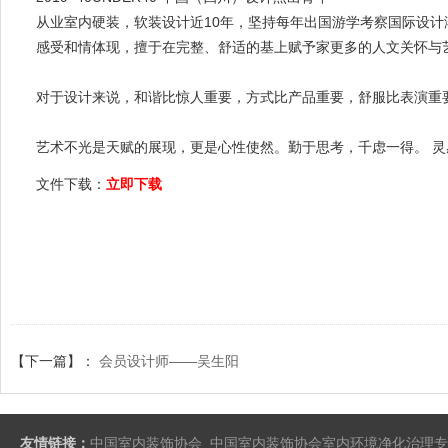
从业室内硬装，软装设计近
10年，坚持每年出国游学考察国际设
感受和情体现，擅于在完整、舒适的基上赋予家更多的人文关怀与
对于设计来说，和谐比惊人重要，方式比产品重要，舒服比表演重
艺术不光是天赋的展现，更是心性使然。勤于思考，千虑一得。
灵
文件下载：
立即下载
【下一篇】：
会员设计师——吴生阳
友情链接：
中国室内装饰协会
中国室内装饰协会室内环境净化治理专